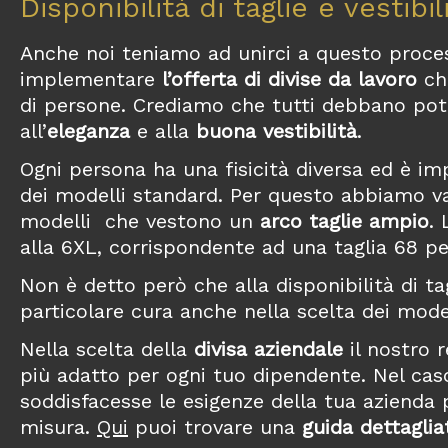
Disponibilità di taglie e vestibil
Anche noi teniamo ad unirci a questo proc
implementare
l’offerta di divise da lavoro
ch
di persone. Crediamo che tutti debbano pote
all’
eleganza
e alla
buona vestibilità
.
Ogni persona ha una fisicità diversa ed è i
dei modelli standard. Per questo abbiamo v
modelli che vestono un
arco taglie ampio
.
alla 6XL, corrispondente ad una taglia 68 pe
Non è detto però che alla disponibilità di ta
particolare cura anche nella scelta dei model
Nella scelta della
divisa aziendale
il nostro r
più adatto per ogni tuo dipendente. Nel cas
soddisfacesse le esigenze della tua aziend
misura.
Qui
puoi trovare una
guida dettagliat