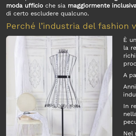
moda ufficio
che sia
maggiormente inclusiv
di certo escludere qualcuno.
Perché l’industria del fashion v
È un
la r
rich
proc
A pa
Anni
indu
In r
nell
pecu
Nel 