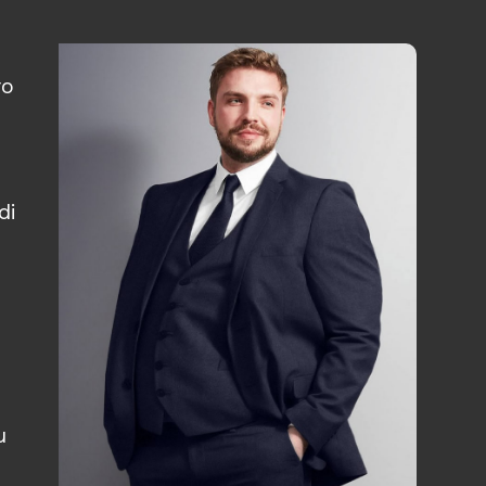
ro
di
u