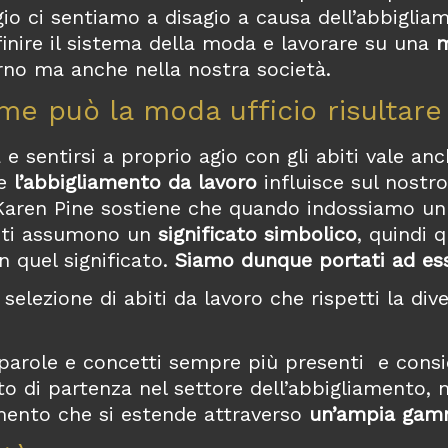
io ci sentiamo a disagio a causa dell’abbigliam
finire il sistema della moda e lavorare su una
m
rno ma anche nella nostra società.
e può la moda ufficio risultare 
 e sentirsi a proprio agio con gli abiti vale an
he
l’abbigliamento da lavoro
influisce sul nost
a Karen Pine sostiene che quando indossiamo u
abiti assumono un
significato simbolico
, quindi 
 quel significato.
Siamo dunque portati ad esser
elezione di abiti da lavoro che rispetti la diver
arole e concetti sempre più presenti e consid
i partenza nel settore dell’abbigliamento, ma a
iamento che si estende attraverso
un’ampia gamm