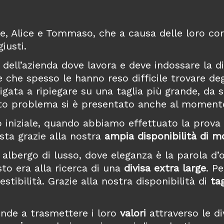
ne, Alice e Tommaso, che a causa delle loro c
iusti.
dell’azienda dove lavora e deve indossare la div
he che spesso le hanno reso difficile trovare de
ligata a ripiegare su una taglia più grande, da s
sto problema si è presentato anche al momento
niziale, quando abbiamo effettuato la prova tag
sta grazie alla nostra
ampia disponibilità di mo
 albergo di lusso, dove eleganza è la parola d
o era alla ricerca di una
divisa extra large
. P
stibilità. Grazie alla nostra disponibilità di
ta
ende a trasmettere i loro
valori
attraverso le d