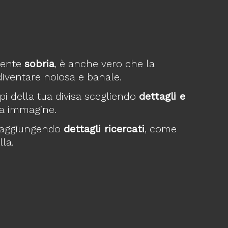
amente
sobria
, è anche vero che la
diventare noiosa e banale.
api della tua divisa scegliendo
dettagli e
tua immagine.
o aggiungendo
dettagli ricercati
, come
lla.