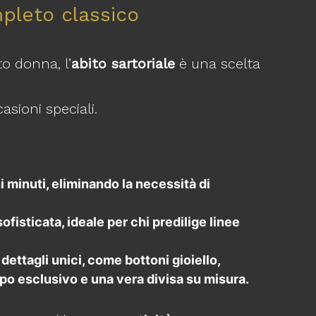
mpleto classico
to donna, l’
abito sartoriale
è una scelta
sioni speciali.
i minuti, eliminando la necessità di
ofisticata, ideale per chi predilige linee
dettagli unici, come bottoni gioiello,
apo esclusivo e una vera divisa su misura.