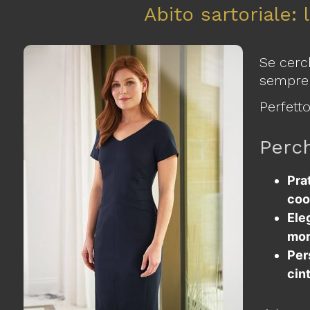
Abito sartoriale: 
Se cerch
sempre 
Perfett
Perch
Prat
coo
Ele
mor
Per
cin