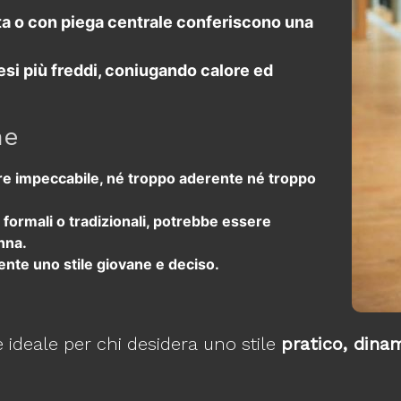
 alta o con piega centrale conferiscono una
esi più freddi, coniugando calore ed
ne
ere impeccabile, né troppo aderente né troppo
 formali o tradizionali, potrebbe essere
nna.
nte uno stile giovane e deciso.
 ideale per chi desidera uno stile
pratico, din