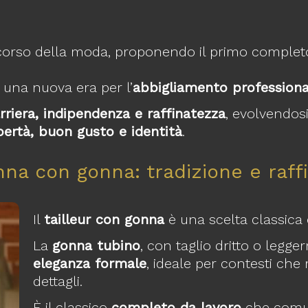
il corso della moda, proponendo il primo comple
 una nuova era per l’
abbigliamento professiona
rriera, indipendenza e raffinatezza
, evolvendosi
ibertà, buon gusto e identità
.
nna con gonna: tradizione e raff
Il
tailleur con gonna
è una scelta classica 
La
gonna tubino
, con taglio dritto o leg
eleganza formale
, ideale per contesti che
dettagli.
È il classico
completo da lavoro
che com