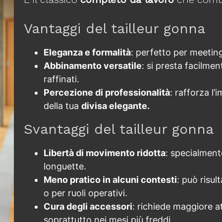
Vantaggi del tailleur gonna
Eleganza e formalità
: perfetto per meeting
Abbinamento versatile
: si presta facilmen
raffinati.
Percezione di professionalità
: rafforza l
della tua
divisa elegante.
Svantaggi del tailleur gonna
Libertà di movimento ridotta
: specialment
longuette.
Meno pratico in alcuni contesti
: può risu
o per ruoli operativi.
Cura degli accessori
: richiede maggiore at
soprattutto nei mesi più freddi.