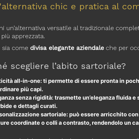
l'alternativa chic e pratica al co
i un’alternativa versatile al tradizionale comple
più apprezzata.
o sia come
divisa elegante aziendale
che per occa
é scegliere l’abito sartoriale?
icità all-in-one:
ti permette di essere pronta in poch
rdinare più capi.
ganza senza rigidità
: trasmette un’eleganza fluida e s
bide e dettagli curati.
sonalizzazione sartoriale
: può essere arricchito con 
ture coordinate o colli a contrasto, rendendolo un c