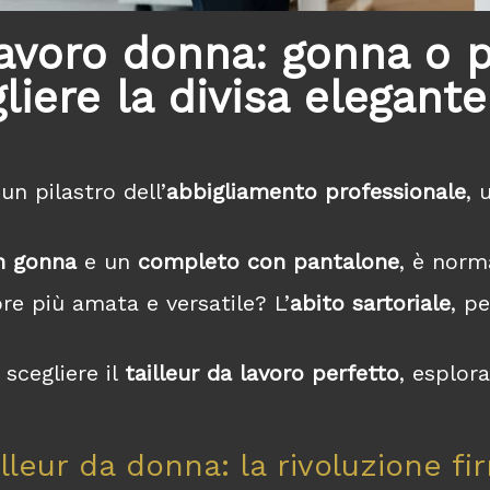
 lavoro donna: gonna o 
iere la divisa elegante
n pilastro dell’
abbigliamento professionale
, 
n gonna
e un
completo con pantalone
, è norm
re più amata e versatile? L’
abito sartoriale
, p
scegliere il
tailleur da lavoro perfetto
, esplor
ailleur da donna: la rivoluzione f