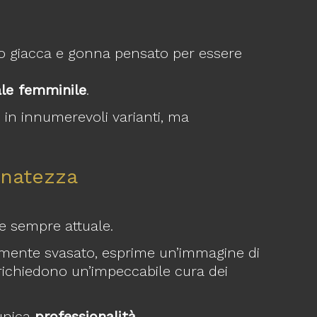
to giacca e gonna pensato per essere
le femminile
.
 in innumerevoli varianti, ma
inatezza
e sempre attuale.
germente svasato, esprime un’immagine di
 richiedono un’impeccabile cura dei
unica
professionalità
.